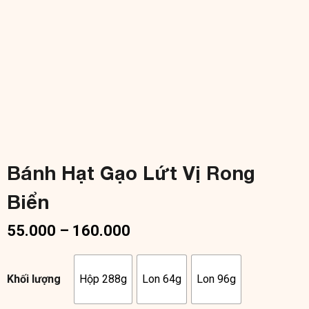
Bánh Hạt Gạo Lứt Vị Rong
Biển
55.000
–
160.000
Hộp 288g
Lon 64g
Lon 96g
Khối lượng