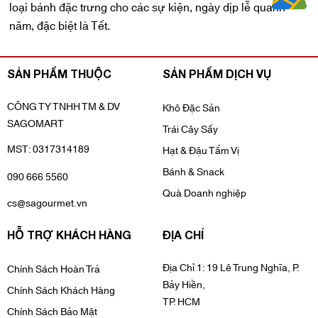
loại bánh đặc trưng cho các sự kiện, ngày dịp lễ quanh
năm, đặc biệt là Tết.
SẢN PHẨM THUỘC
SẢN PHẨM DỊCH VỤ
CÔNG TY TNHH TM & DV
Khô Đặc Sản
SAGOMART
Trái Cây Sấy
MST: 0317314189
Hạt & Đậu Tẩm Vị
Bánh & Snack
090 666 5560
Quà Doanh nghiệp
cs@sagourmet.vn
HỖ TRỢ KHÁCH HÀNG
ĐỊA CHỈ
Địa Chỉ 1: 19 Lê Trung Nghĩa, P.
Chính Sách Hoàn Trả
Bảy Hiền,
Chính Sách Khách Hàng
TP. HCM
Chính Sách Bảo Mật