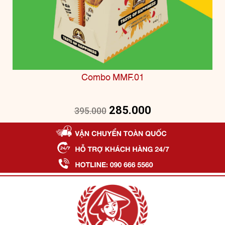
Combo MMF.01
285.000
395.000