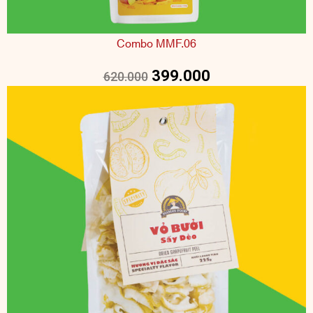
Combo MMF.06
399.000
620.000