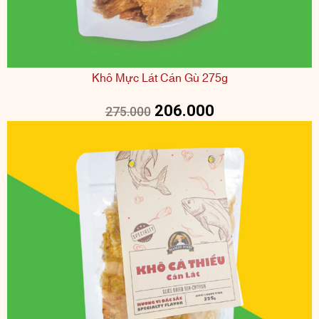
Khô Mực Lát Cán Gù 275g
206.000
275.000