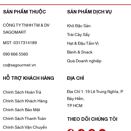
SẢN PHẨM THUỘC
SẢN PHẨM DỊCH VỤ
CÔNG TY TNHH TM & DV
Khô Đặc Sản
SAGOMART
Trái Cây Sấy
MST: 0317314189
Hạt & Đậu Tẩm Vị
Bánh & Snack
090 666 5560
Quà Doanh nghiệp
cs@sagourmet.vn
HỖ TRỢ KHÁCH HÀNG
ĐỊA CHỈ
Địa Chỉ 1: 19 Lê Trung Nghĩa, P.
Chính Sách Hoàn Trả
Bảy Hiền,
Chính Sách Khách Hàng
TP. HCM
Chính Sách Bảo Mật
Chính Sách Thanh Toán
THEO DÕI CHÚNG TÔI
Chính Sách Vận Chuyển