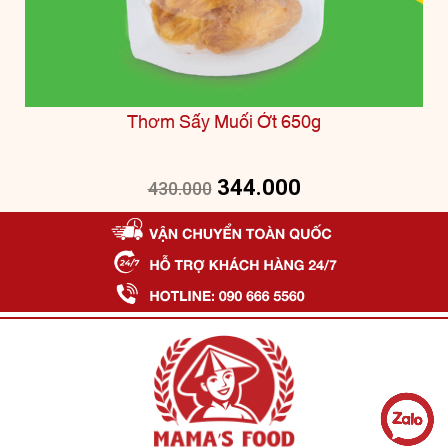
Thơm Sấy Muối Ớt 650g
344.000
430.000