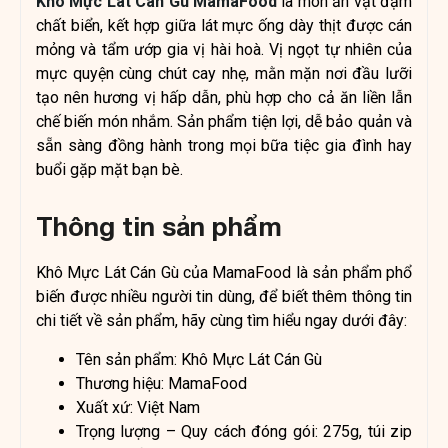
Khô Mực Lát Cán Gù MamaFood
là món ăn vặt đậm
chất biển, kết hợp giữa lát mực ống dày thịt được cán
mỏng và tẩm ướp gia vị hài hoà. Vị ngọt tự nhiên của
mực quyện cùng chút cay nhẹ, mằn mặn nơi đầu lưỡi
tạo nên hương vị hấp dẫn, phù hợp cho cả ăn liền lẫn
chế biến món nhắm. Sản phẩm tiện lợi, dễ bảo quản và
sẵn sàng đồng hành trong mọi bữa tiệc gia đình hay
buổi gặp mặt bạn bè.
Thông tin sản phẩm
Khô Mực Lát Cán Gù của MamaFood là sản phẩm phổ
biến được nhiều người tin dùng, để biết thêm thông tin
chi tiết về sản phẩm, hãy cùng tìm hiểu ngay dưới đây:
Tên sản phẩm: Khô Mực Lát Cán Gù
Thương hiệu: MamaFood
Xuất xứ: Việt Nam
Trọng lượng – Quy cách đóng gói: 275g, túi zip