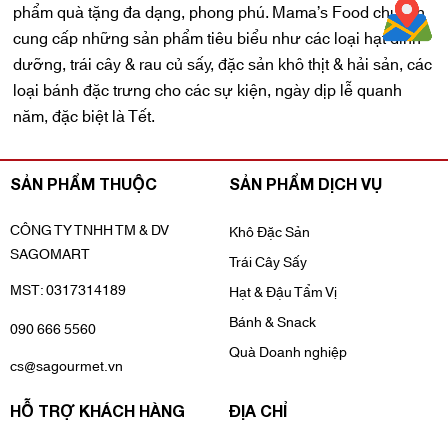
phẩm quà tặng đa dạng, phong phú. Mama’s Food chuyên
cung cấp những sản phẩm tiêu biểu như các loại hạt dinh
dưỡng, trái cây & rau củ sấy, đặc sản khô thịt & hải sản, các
loại bánh đặc trưng cho các sự kiện, ngày dịp lễ quanh
năm, đặc biệt là Tết.
SẢN PHẨM THUỘC
SẢN PHẨM DỊCH VỤ
CÔNG TY TNHH TM & DV
Khô Đặc Sản
SAGOMART
Trái Cây Sấy
MST: 0317314189
Hạt & Đậu Tẩm Vị
Bánh & Snack
090 666 5560
Quà Doanh nghiệp
cs@sagourmet.vn
HỖ TRỢ KHÁCH HÀNG
ĐỊA CHỈ