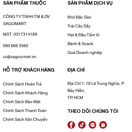
SẢN PHẨM THUỘC
SẢN PHẨM DỊCH VỤ
CÔNG TY TNHH TM & DV
Khô Đặc Sản
SAGOMART
Trái Cây Sấy
MST: 0317314189
Hạt & Đậu Tẩm Vị
Bánh & Snack
090 666 5560
Quà Doanh nghiệp
cs@sagourmet.vn
HỖ TRỢ KHÁCH HÀNG
ĐỊA CHỈ
Địa Chỉ 1: 19 Lê Trung Nghĩa, P.
Chính Sách Hoàn Trả
Bảy Hiền,
Chính Sách Khách Hàng
TP. HCM
Chính Sách Bảo Mật
Chính Sách Thanh Toán
THEO DÕI CHÚNG TÔI
Chính Sách Vận Chuyển