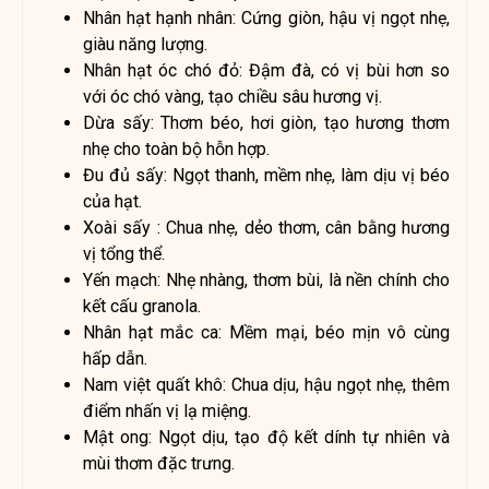
Nhân hạt hạnh nhân: Cứng giòn, hậu vị ngọt nhẹ,
giàu năng lượng.
Nhân hạt óc chó đỏ: Đậm đà, có vị bùi hơn so
với óc chó vàng, tạo chiều sâu hương vị.
Dừa sấy: Thơm béo, hơi giòn, tạo hương thơm
nhẹ cho toàn bộ hỗn hợp.
Đu đủ sấy: Ngọt thanh, mềm nhẹ, làm dịu vị béo
của hạt.
Xoài sấy : Chua nhẹ, dẻo thơm, cân bằng hương
vị tổng thể.
Yến mạch: Nhẹ nhàng, thơm bùi, là nền chính cho
kết cấu granola.
Nhân hạt mắc ca: Mềm mại, béo mịn vô cùng
hấp dẫn.
Nam việt quất khô: Chua dịu, hậu ngọt nhẹ, thêm
điểm nhấn vị lạ miệng.
Mật ong: Ngọt dịu, tạo độ kết dính tự nhiên và
mùi thơm đặc trưng.