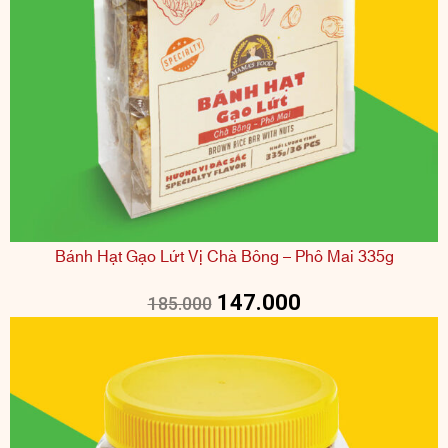
Bánh Hạt Gạo Lứt Vị Chà Bông – Phô Mai 335g
147.000
185.000