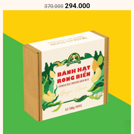
294.000
370.000