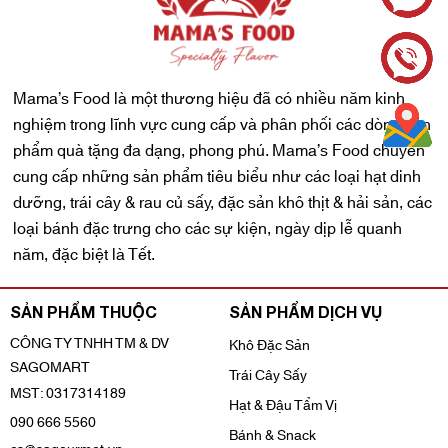
Mama’s Food là một thương hiệu đã có nhiều năm kinh
nghiệm trong lĩnh vực cung cấp và phân phối các dòng sản
phẩm quà tặng đa dạng, phong phú. Mama’s Food chuyên
cung cấp những sản phẩm tiêu biểu như các loại hạt dinh
dưỡng, trái cây & rau củ sấy, đặc sản khô thịt & hải sản, các
loại bánh đặc trưng cho các sự kiện, ngày dịp lễ quanh
năm, đặc biệt là Tết.
SẢN PHẨM THUỘC
SẢN PHẨM DỊCH VỤ
CÔNG TY TNHH TM & DV
Khô Đặc Sản
SAGOMART
Trái Cây Sấy
MST: 0317314189
Hạt & Đậu Tẩm Vị
090 666 5560
Bánh & Snack