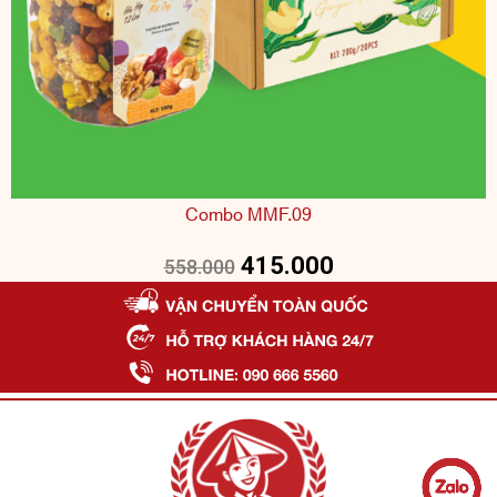
Combo MMF.09
415.000
558.000