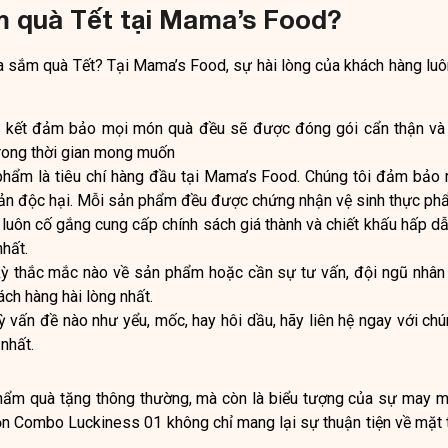
m quà Tết tại Mama’s Food?
 sắm quà Tết? Tại Mama’s Food, sự hài lòng của khách hàng luô
kết đảm bảo mọi món quà đều sẽ được đóng gói cẩn thận và 
rong thời gian mong muốn
phẩm là tiêu chí hàng đầu tại Mama’s Food. Chúng tôi đảm bảo
uản độc hại. Mỗi sản phẩm đều được chứng nhận vệ sinh thực ph
uôn cố gắng cung cấp chính sách giá thành và chiết khấu hấp d
hất.
ỳ thắc mắc nào về sản phẩm hoặc cần sự tư vấn, đội ngũ nhân 
ch hàng hài lòng nhất.
ỳ vấn đề nào như yểu, mốc, hay hôi dầu, hãy liên hệ ngay với chú
nhất.
hẩm quà tặng thông thường, mà còn là biểu tượng của sự may m
ọn Combo Luckiness 01 không chỉ mang lại sự thuận tiện về mặt th