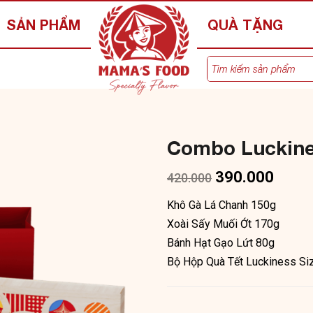
SẢN PHẨM
QUÀ TẶNG
Combo Luckine
390.000
420.000
Khô Gà Lá Chanh 150g
Xoài Sấy Muối Ớt 170g
Bánh Hạt Gạo Lứt 80g
Bộ Hộp Quà Tết Luckiness Si