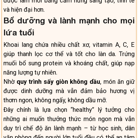
được làm mới bằng cảm hứng sáng tạo, tinh tế
và hiện đại hơn.
Bổ dưỡng và lành mạnh cho mọi
lứa tuổi
Khoai lang chứa nhiều chất xơ, vitamin A, C, E
giúp thanh lọc cơ thể và tốt cho làn da. Trứng
muối bổ sung protein và khoáng chất, giúp nạp
năng lượng tự nhiên.
Nhờ
quy trình sấy giòn không dầu
, món ăn giữ
được dinh dưỡng mà vẫn đảm bảo hương vị
thơm ngon, không ngấy, không dầu mỡ.
Đây chính là lựa chọn “healthy” lý tưởng cho
những ai muốn thưởng thức món ngon mà vẫn
duy trì chế độ ăn lành mạnh – từ học sinh, dân
văn phòng đến người lớn tuổi đều có thể an tâm