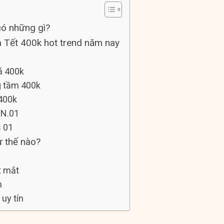
có những gì?
à Tết 400k hot trend năm nay
iá 400k
g tầm 400k
 400k
 N.01
s 01
ư thế nào?
t mắt
n
 uy tín