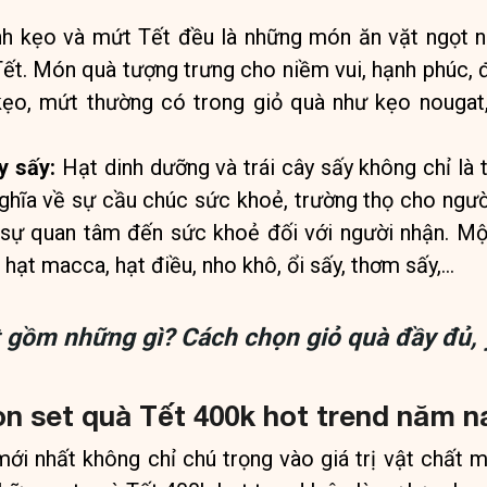
h kẹo và mứt Tết đều là những món ăn vặt ngọt n
 Tết. Món quà tượng trưng cho niềm vui, hạnh phúc,
kẹo, mứt thường có trong giỏ quà như kẹo nougat
y sấy:
Hạt dinh dưỡng và trái cây sấy không chỉ là 
hĩa về sự cầu chúc sức khoẻ, trường thọ cho ngườ
ện sự quan tâm đến sức khoẻ đối với người nhận. Một
hạt macca, hạt điều, nho khô, ổi sấy, thơm sấy,…
t gồm những gì? Cách chọn giỏ quà đầy đủ, 
n set quà Tết 400k hot trend năm n
ới nhất không chỉ chú trọng vào giá trị vật chất m