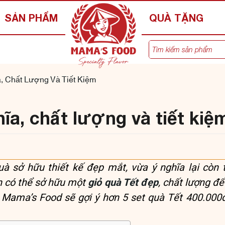
SẢN PHẨM
QUÀ TẶNG
a, Chất Lượng Và Tiết Kiệm
hĩa, chất lượng và tiết kiệ
à sở hữu thiết kế đẹp mắt, vừa ý nghĩa lại còn t
n có thể sở hữu một
giỏ quà Tết đẹp
, chất lượng đ
, Mama’s Food sẽ gợi ý hơn 5 set quà Tết 400.000đ