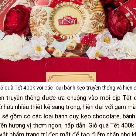
ỏ quà Tết 400k với các loại bánh kẹo truyền thống và hiện 
ọn truyền thống được ưa chuộng vào mỗi dịp Tết 
 hữu nhiều thiết kế sang trọng, hiện đại với gam mà
 sẽ gồm có các loại bánh quy, kẹo chocolate, bánh
đến hương vị thơm ngon, hấp dẫn. Giỏ quà Tết 400k 
vật phẩm trang trí đẹp mắt để tạo điểm nhấn cho k