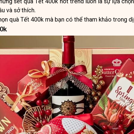
 những set quà Tết 400k hot trend luôn là sự lựa chọ
u và sở thích.
chọn quà Tết 400k mà bạn có thể tham khảo trong dị
00k