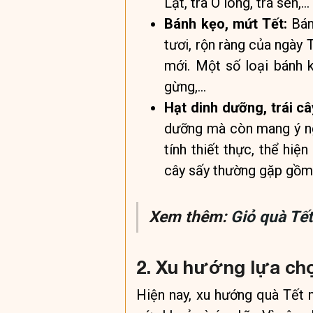
Lạt, trà Ô long, trà sen,…
Bánh kẹo, mứt Tết:
Bán
tươi, rộn ràng của ngày
mới. Một số loại bánh 
gừng,…
Hạt dinh dưỡng, trái câ
dưỡng mà còn mang ý ng
tính thiết thực, thể hi
cây sấy thường gặp gồm 
Xem thêm:
Giỏ quà Tế
2. Xu hướng lựa chọ
Hiện nay, xu hướng quà Tết m