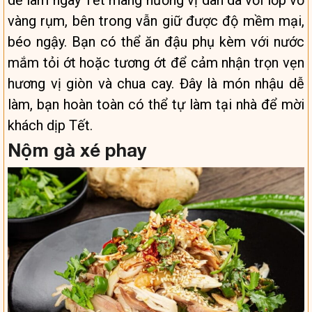
dễ làm ngày Tết mang hương vị dân dã với lớp vỏ
vàng rụm, bên trong vẫn giữ được độ mềm mại,
béo ngậy. Bạn có thể ăn đậu phụ kèm với nước
mắm tỏi ớt hoặc tương ớt để cảm nhận trọn vẹn
hương vị giòn và chua cay. Đây là món nhậu dễ
làm, bạn hoàn toàn có thể tự làm tại nhà để mời
khách dịp Tết.
Nộm gà xé phay