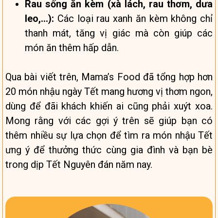
Rau sống ăn kèm (xà lách, rau thơm, dưa
leo,…):
Các loại rau xanh ăn kèm không chỉ
thanh mát, tăng vị giác mà còn giúp các
món ăn thêm hấp dẫn.
Qua bài viết trên, Mama’s Food đã tổng hợp hơn
20 món nhậu ngày Tết mang hương vị thơm ngon,
dùng để đãi khách khiến ai cũng phải xuýt xoa.
Mong rằng với các gợi ý trên sẽ giúp bạn có
thêm nhiều sự lựa chọn để tìm ra món nhậu Tết
ưng ý để thưởng thức cùng gia đình và bạn bè
trong dịp Tết Nguyên đán năm nay.