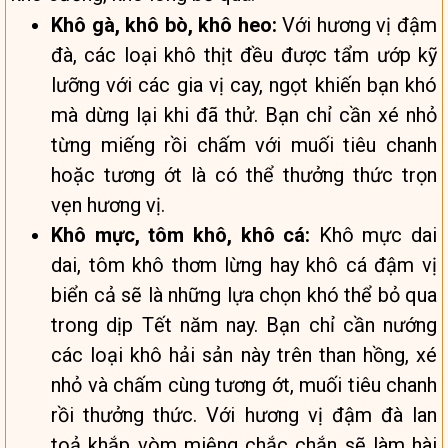
Khô gà, khô bò, khô heo:
Với hương vị đậm
đà, các loại khô thịt đều được tẩm ướp kỹ
lưỡng với các gia vị cay, ngọt khiến bạn khó
mà dừng lại khi đã thử. Bạn chỉ cần xé nhỏ
từng miếng rồi chấm với muối tiêu chanh
hoặc tương ớt là có thể thưởng thức trọn
vẹn hương vị.
Khô mực, tôm khô, khô cá:
Khô mực dai
dai, tôm khô thơm lừng hay khô cá đậm vị
biển cả sẽ là những lựa chọn khó thể bỏ qua
trong dịp Tết năm nay. Bạn chỉ cần nướng
các loại khô hải sản này trên than hồng, xé
nhỏ và chấm cùng tương ớt, muối tiêu chanh
rồi thưởng thức. Với hương vị đậm đà lan
toả khắp vòm miệng chắc chắn sẽ làm hài