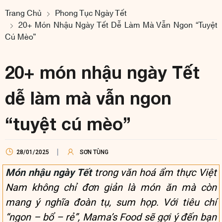
Trang Chủ
Phong Tục Ngày Tết
20+ Món Nhậu Ngày Tết Dễ Làm Mà Vẫn Ngon “tuyệt
Cú Mèo”
20+ món nhậu ngày Tết
dễ làm mà vẫn ngon
“tuyệt cú mèo”
28/01/2025
SƠN TÙNG
Món nhậu ngày Tết
trong văn hoá ẩm thực Việt
Nam không chỉ đơn giản là món ăn mà còn
mang ý nghĩa đoàn tụ, sum họp. Với tiêu chí
“ngon – bổ – rẻ”, Mama’s Food sẽ gợi ý đến bạn