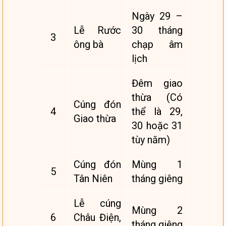
Ngày 29 –
Lễ Rước
30 tháng
3
ông bà
chạp âm
lịch
Đêm giao
thừa (Có
Cúng đón
4
thể là 29,
Giao thừa
30 hoặc 31
tùy năm)
Cúng đón
Mùng 1
5
Tân Niên
tháng giêng
Lễ cúng
Mùng 2
6
Châu Điện,
tháng giêng