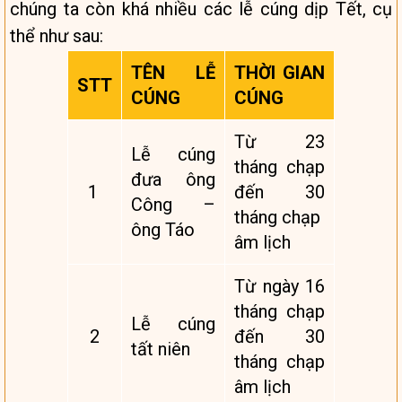
chúng ta còn khá nhiều các lễ cúng dịp Tết, cụ
thể như sau:
TÊN LỄ
THỜI GIAN
STT
CÚNG
CÚNG
Từ 23
Lễ cúng
tháng chạp
đưa ông
1
đến 30
Công –
tháng chạp
ông Táo
âm lịch
Từ ngày 16
tháng chạp
Lễ cúng
2
đến 30
tất niên
tháng chạp
âm lịch