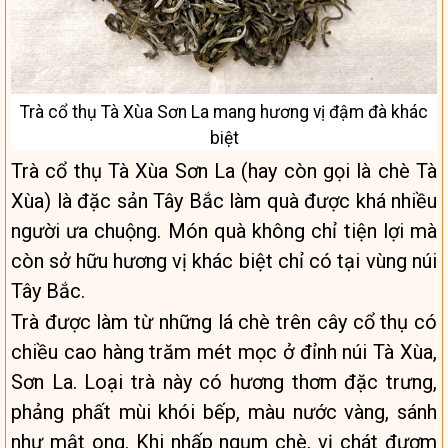
Trà cổ thụ Tà Xùa Sơn La mang hương vị đậm đà khác
biệt
Trà cổ thụ Tà Xùa Sơn La (hay còn gọi là chè Tà
Xùa) là đặc sản Tây Bắc làm quà được khá nhiều
người ưa chuộng. Món quà không chỉ tiện lợi mà
còn sở hữu hương vị khác biệt chỉ có tại vùng núi
Tây Bắc.
Trà được làm từ những lá chè trên cây cổ thụ có
chiều cao hàng trăm mét mọc ở đỉnh núi Tà Xùa,
Sơn La. Loại trà này có hương thơm đặc trưng,
phảng phất mùi khói bếp, màu nước vàng, sánh
như mật ong. Khi nhấp ngụm chè, vị chát đượm