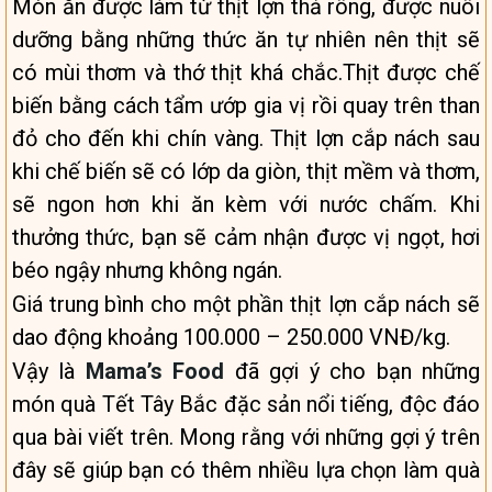
Món ăn được làm từ thịt lợn thả rông, được nuôi
dưỡng bằng những thức ăn tự nhiên nên thịt sẽ
có mùi thơm và thớ thịt khá chắc.Thịt được chế
biến bằng cách tẩm ướp gia vị rồi quay trên than
đỏ cho đến khi chín vàng. Thịt lợn cắp nách sau
khi chế biến sẽ có lớp da giòn, thịt mềm và thơm,
sẽ ngon hơn khi ăn kèm với nước chấm. Khi
thưởng thức, bạn sẽ cảm nhận được vị ngọt, hơi
béo ngậy nhưng không ngán.
Giá trung bình cho một phần thịt lợn cắp nách sẽ
dao động khoảng 100.000 – 250.000 VNĐ/kg.
Vậy là
Mama’s Food
đã gợi ý cho bạn những
món quà Tết Tây Bắc đặc sản nổi tiếng, độc đáo
qua bài viết trên. Mong rằng với những gợi ý trên
đây sẽ giúp bạn có thêm nhiều lựa chọn làm quà