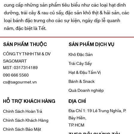
cung cấp những sản phẩm tiêu biểu như các loại hạt dinh
dưỡng, trái cây & rau củ sấy, đặc sản khô thịt & hải sản, các
loại bánh đặc trưng cho các sự kiện, ngày dịp lễ quanh
năm, đặc biệt là Tết.
SẢN PHẨM THUỘC
SẢN PHẨM DỊCH VỤ
CÔNG TY TNHH TM & DV
Khô Đặc Sản
SAGOMART
Trái Cây Sấy
MST: 0317314189
Hạt & Đậu Tẩm Vị
090 666 5560
Bánh & Snack
cs@sagourmet.vn
Quà Doanh nghiệp
HỖ TRỢ KHÁCH HÀNG
ĐỊA CHỈ
Địa Chỉ 1: 19 Lê Trung Nghĩa, P.
Chính Sách Hoàn Trả
Bảy Hiền,
Chính Sách Khách Hàng
TP. HCM
Chính Sách Bảo Mật