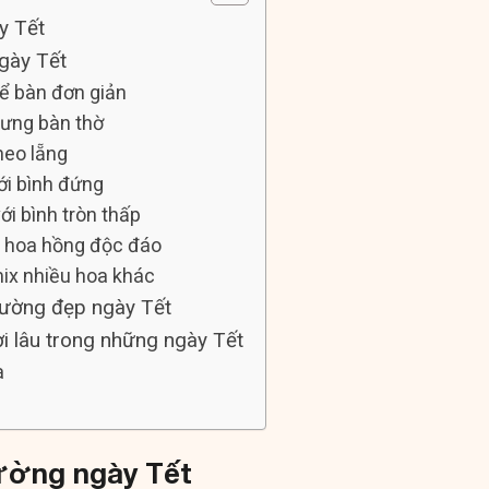
y Tết
gày Tết
ể bàn đơn giản
rưng bàn thờ
heo lẵng
ới bình đứng
i bình tròn thấp
à hoa hồng độc đáo
ix nhiều hoa khác
tường đẹp ngày Tết
i lâu trong những ngày Tết
a
tường ngày Tết