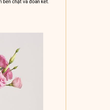
 bền chặt và đoàn kết.