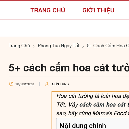
TRANG CHỦ
GIỚI THIỆU
Trang Chủ
Phong Tục Ngày Tết
5+ Cách Cắm Hoa C
5+ cách cắm hoa cát tườ
18/08/2023
SƠN TÙNG
Hoa cát tường là loài hoa đ
Tết. Vậy
cách cắm hoa cát 
sao, hãy cùng Mama’s Food tì
Nội dung chính